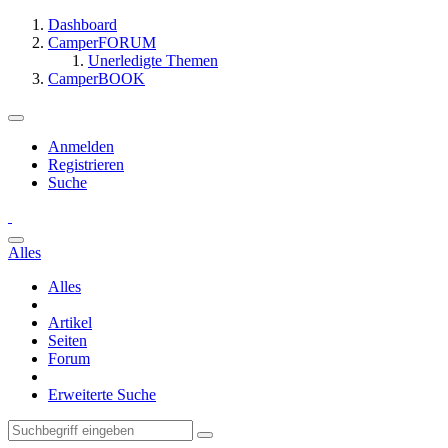
Dashboard
CamperFORUM
Unerledigte Themen
CamperBOOK
Anmelden
Registrieren
Suche
Alles
Alles
Artikel
Seiten
Forum
Erweiterte Suche